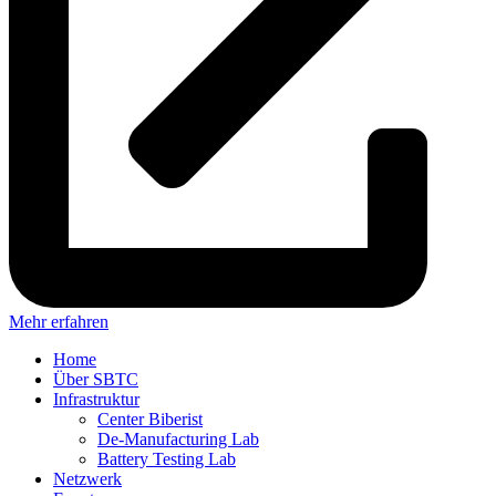
Mehr erfahren
Home
Über SBTC
Infrastruktur
Center Biberist
De-Manufacturing Lab
Battery Testing Lab
Netzwerk